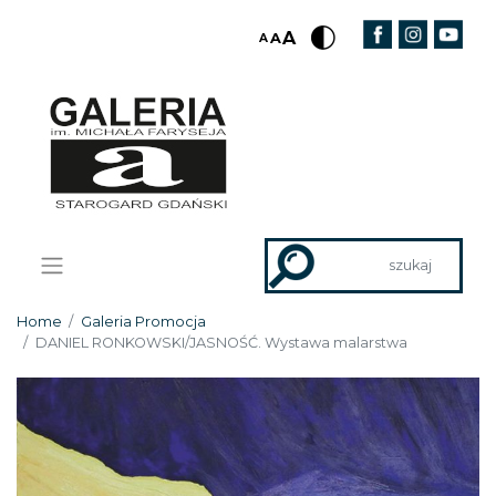
Skip
to
content
Home
Galeria Promocja
DANIEL RONKOWSKI/JASNOŚĆ. Wystawa malarstwa